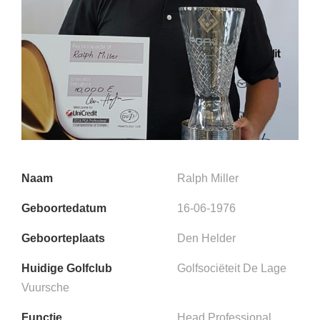
Naam
Ralph Miller
Geboortedatum
16-06-1976
Geboorteplaats
Den Helder
Huidige Golfclub
Golfsociëteit De Lage
Vuursche
Functie
Head Professional