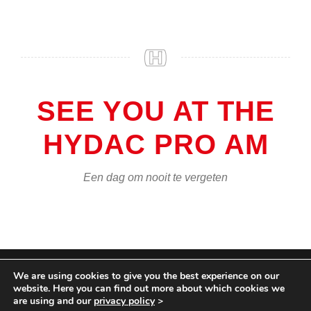
SEE YOU AT THE
HYDAC PRO AM
Een dag om nooit te vergeten
We are using cookies to give you the best experience on our
COPYRIGHT HYCOM ALL RIGHTS RESERVED |
website. Here you can find out more about which cookies we
IMPRINT
|
TERMS & CONDITIONS
|
PRIVACY
are using and our
privacy policy
>