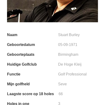
Naam
Stuart Burley
Geboortedatum
05-09-1971
Geboorteplaats
Birmingham
Huidige Golfclub
De Hoge Kleij
Functie
Golf Professional
Mijn golfheld
Seve
Laagste score op 18 holes
66
Holes in one
3