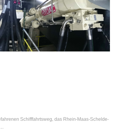
befahrenen Schifffahrtsweg, das Rhein-Maas-Schelde-
 …