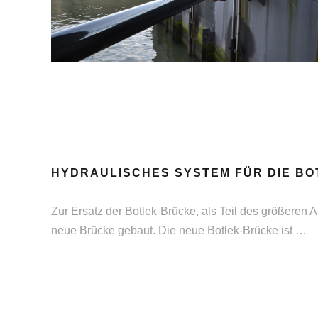
HYDRAULISCHES SYSTEM FÜR DIE B
Zur Ersatz der Botlek-Brücke, als Teil des größeren
neue Brücke gebaut. Die neue Botlek-Brücke ist …