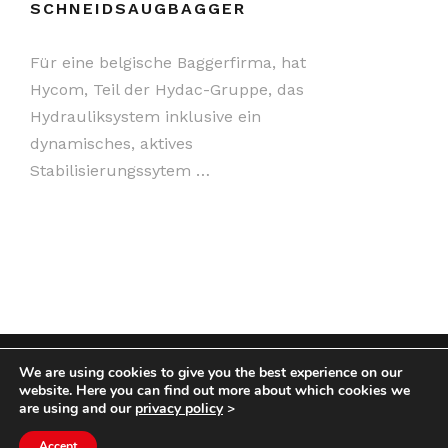
SCHNEIDSAUGBAGGER
Für eine belgische Baggerfirma, hat
Hycom, Teil der Hydac-Gruppe, das
Hydrauliksystem inklusive ein
dynamisches, aktives
Stabilisierungssytem …
We are using cookies to give you the best experience on our
COPYRIGHT HYCOM ALL RIGHTS RESERVED |
website. Here you can find out more about which cookies we
IMPRINT
|
TERMS & CONDITIONS
|
PRIVACY
are using and our
privacy policy
>
STATEMENT
Accept