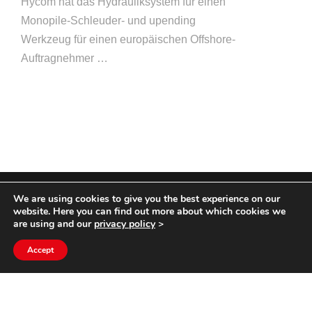
Hycom hat das Hydrauliksystem für einen
Monopile-Schleuder- und upending
Werkzeug für einen europäischen Offshore-
Auftragnehmer …
We are using cookies to give you the best experience on our
COPYRIGHT HYCOM ALL RIGHTS RESERVED |
website. Here you can find out more about which cookies we
IMPRINT
|
TERMS & CONDITIONS
|
PRIVACY
are using and our
privacy policy
>
STATEMENT
Accept