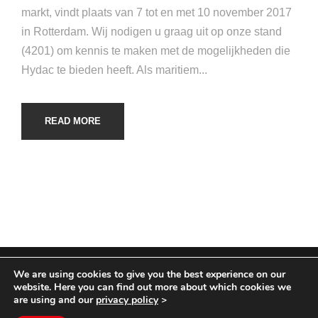
markt, vindt plaats van 7 tot en met 10 november 2017
in Rotterdam. Wij nodigen u graag uit op onze stand
(4201) om kennis te maken met de mogelijkheden die
Hydac te bieden heeft. Als maritiem...
READ MORE
We are using cookies to give you the best experience on our
COPYRIGHT HYCOM ALL RIGHTS RESERVED |
website. Here you can find out more about which cookies we
IMPRINT
|
TERMS & CONDITIONS
|
PRIVACY
are using and our
privacy policy
>
STATEMENT