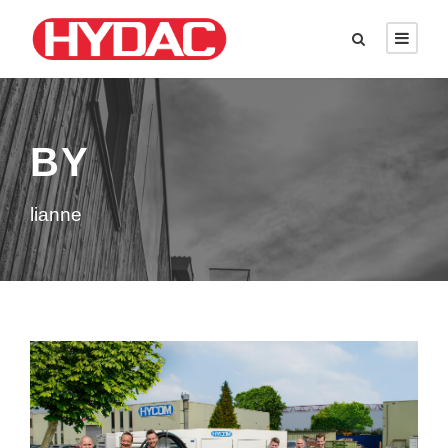
BY
lianne