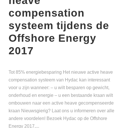
heave
compensation
systeem tijdens de
Offshore Energy
2017
Tot 85% energiebesparing Het nieuwe active heave
compensation systeem van Hydac kan interessant
voor u zijn wanneer: – u wilt besparen op gewicht,
onderhoud en energie – u een bestaande kraan wilt
ombouwen naar een active heave gecompenseerde
kraan Nieuwsgierig? Laat ons u informeren over alle
andere voordelen! Bezoek Hydac op de Offshore
Energy 2017,...