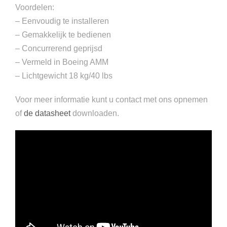
Voordelen:
– Eenvoudig te installeren
– Gemakkelijk te bedienen
– Concurrerend geprijsd
– Vermeld in Boeing AMM
– Lichtgewicht 18 kg/40 lbs
Voor meer informatie kunt u contact met ons opnemen
of
de datasheet
downloaden.