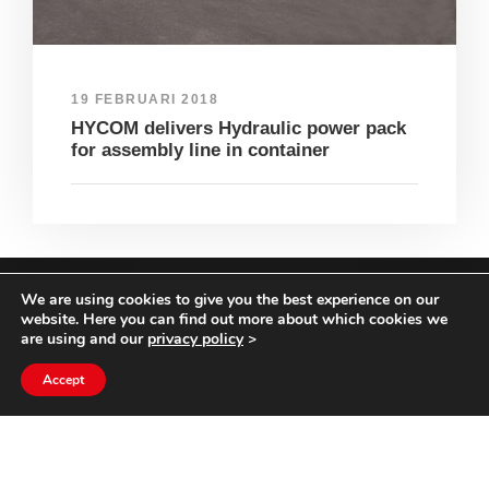
19 FEBRUARI 2018
HYCOM delivers Hydraulic power pack
for assembly line in container
We are using cookies to give you the best experience on our
COPYRIGHT HYCOM ALL RIGHTS RESERVED |
website. Here you can find out more about which cookies we
IMPRINT
|
TERMS & CONDITIONS
|
PRIVACY
are using and our
privacy policy
>
STATEMENT
Accept