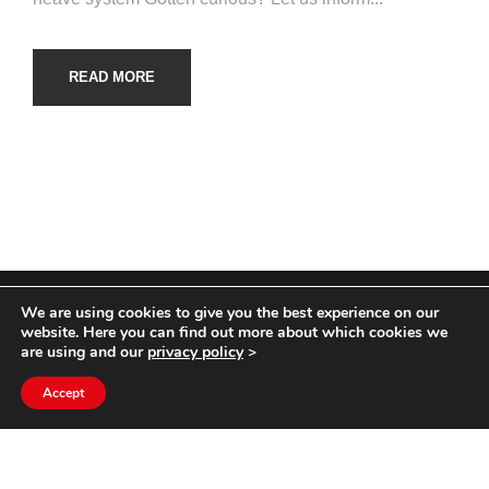
READ MORE
We are using cookies to give you the best experience on our
COPYRIGHT HYCOM ALL RIGHTS RESERVED |
website. Here you can find out more about which cookies we
IMPRINT
|
TERMS & CONDITIONS
|
PRIVACY
are using and our
privacy policy
>
STATEMENT
Accept