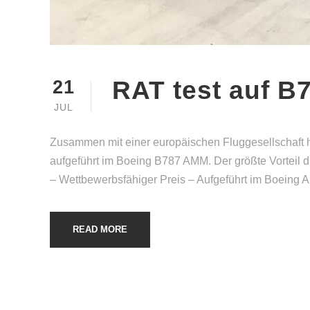
RAT test auf B
21
JUL
Zusammen mit einer europäischen Fluggesellschaft
aufgeführt im Boeing B787 AMM. Der größte Vorteil d
– Wettbewerbsfähiger Preis – Aufgeführt im Boeing 
READ MORE