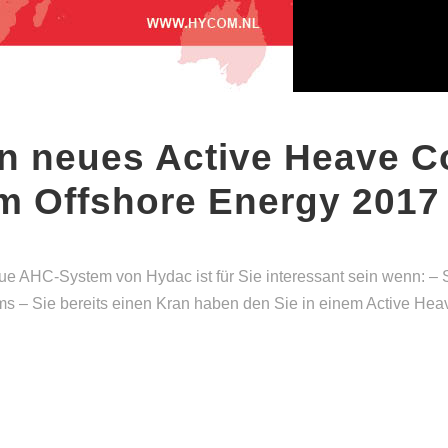
in neues Active Heave 
m Offshore Energy 2017
e AHC-System von Hydac ist für Sie interessant sein wenn: – 
ms – Sie bereits einen Kran haben den Sie in einem Active H