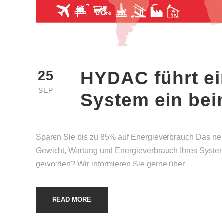
HYDAC führt e
25
SEP
System ein bei
Sparen Sie bis zu 85% auf Energieverbrauch Das neu
Gewicht, Wartung und Energieverbrauch Ihres Syste
geworden? Wir informieren Sie gerne über...
READ MORE