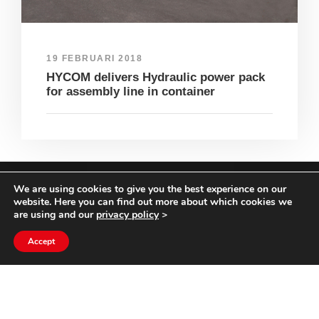
19 FEBRUARI 2018
HYCOM delivers Hydraulic power pack
for assembly line in container
We are using cookies to give you the best experience on our
COPYRIGHT HYCOM ALL RIGHTS RESERVED |
website. Here you can find out more about which cookies we
IMPRINT
|
TERMS & CONDITIONS
|
PRIVACY
are using and our
privacy policy
>
STATEMENT
Accept